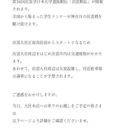
第34回出雲全日本大学選抜駅伝「出雲駅伝」が開催
されます。
全国から集まった学生ランナーが神在月の出雲路を
駆け抜けます。
出雲大社正面鳥居前からスタートとなるため
出雲大社周辺をはじめ出雲市内は交通規制がかかり
ます。
あわせて、出雲大社周辺は大変混雑し、付近駐車場
は満車になることが予想されます。
ご迷惑をおかけしますが、
当日、大社本店へお車でのお越しをご予定の皆さま
は
以下ページより詳細をご確認くださいませ。