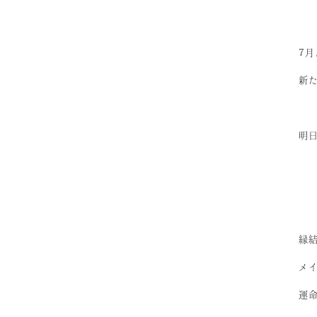
7
新
明日
縁結
メ
運