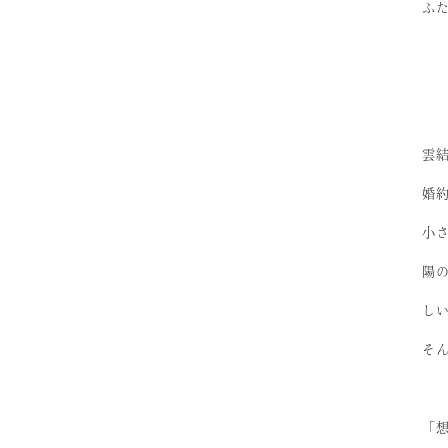
ふ
雲結
婚
小
陽
し
そ
「