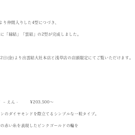
月より仲間入りした4型につづき、
たに「縁結」「雲結」の2型が完成しました。
2日(金)より出雲結大社本店と浅草店の
店頭限定にてご覧いただけます。
 – えん - ¥203,500〜
インのダイヤモンドを際立てるシンプルな一粒タイプ。
命の赤い糸を表現したピンクゴールドの輪を