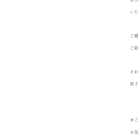
い
ご
ご
そ
皆
※
お