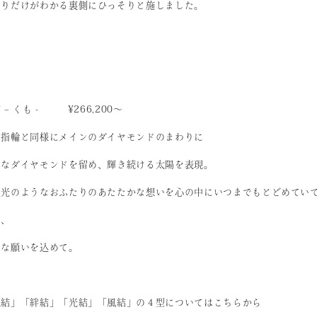
たりだけがわかる裏側にひっそりと施しました。
 – くも - ¥266,200〜
約指輪と同様に
メインのダイヤモンドのまわりに
さなダイヤモンドを留め、
輝き続ける太陽を表現。
の光のようなおふたりのあたたかな想いを
心の中にいつまでもとどめてい
い、
んな願いを込めて。
想結」「絆結」「光結」「風結」の４型についてはこちらから