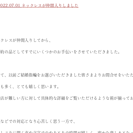
2022.07.01
ネックレスが仲間入りしました
ックレスが仲間入りしてから、
婚約の品としてすでにいくつかのお手伝いを
させていただきました。
して、以前ご結婚指輪をお選びいただきました皆さまよりお問合せをいた
とも多く、とても嬉しく思います。
来店が難しい方に対して具体的な詳細をご覧いただけるような術が揃って
、
頭などでの対応となり心苦しく思う一方で、
久しぶりに聞く声や文字でのやりとりの時間が嬉しく、
密かな楽しみとな