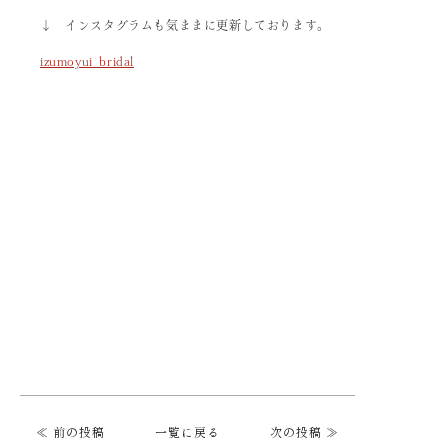
↓ インスタグラムも気ままに更新しております。
izumoyui_bridal
≪ 前の投稿
一覧に戻る
次の投稿 ≫