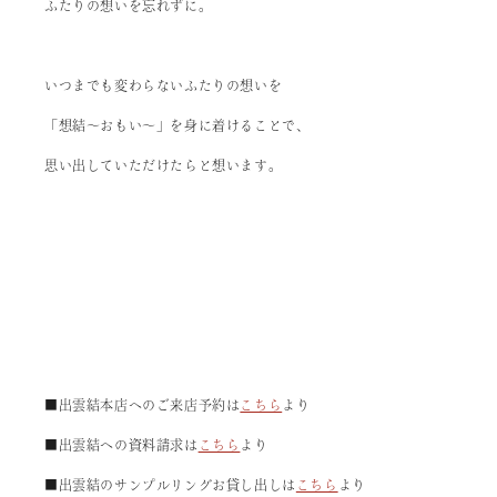
ふたりの想いを忘れずに。
いつまでも変わらないふたりの想いを
「想結～おもい～」を身に着けることで、
思い出していただけたらと想います。
■出雲結本店へのご来店予約は
こちら
より
■出雲結への資料請求は
こちら
より
■出雲結のサンプルリングお貸し出しは
こちら
より