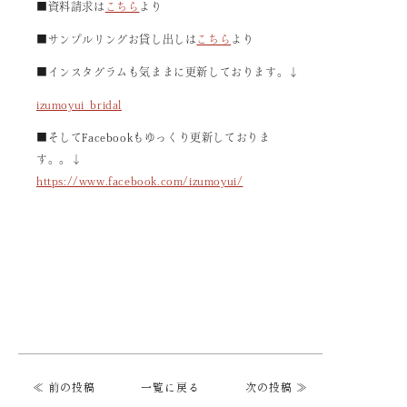
■資料請求は
こちら
より
■サンプルリングお貸し出しは
こちら
より
■インスタグラムも気ままに更新しております。↓
izumoyui_bridal
■そしてFacebookもゆっくり更新しておりま
す。。↓
https://www.facebook.com/izumoyui/
≪ 前の投稿
一覧に戻る
次の投稿 ≫