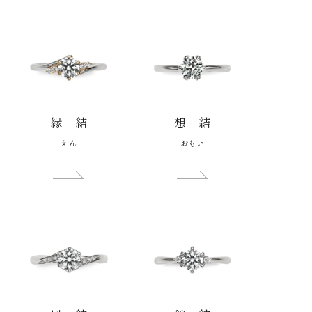
縁 結
想 結
えん
おもい