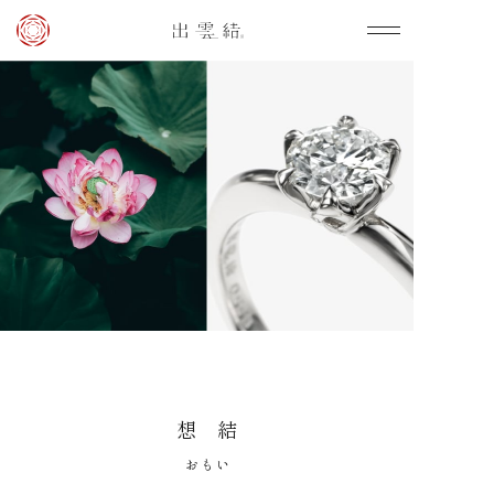
想 結
おもい