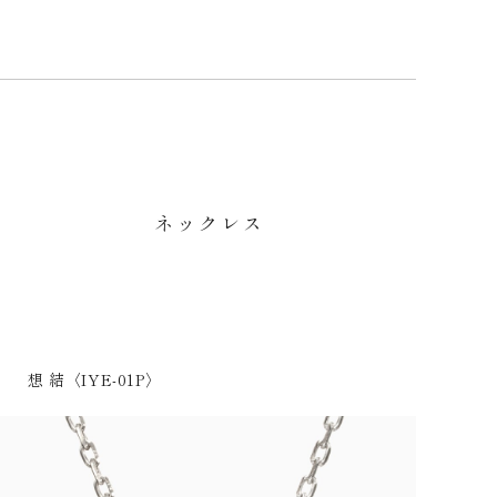
ネックレス
想 結〈IYE-01P〉