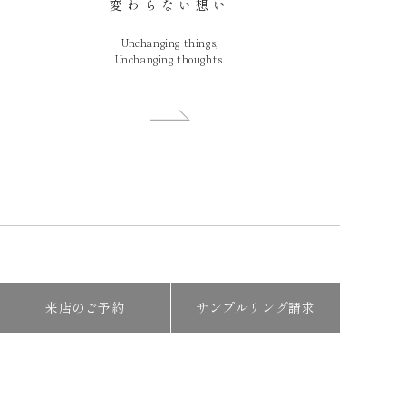
変わらない想い
Unchanging things,
Unchanging thoughts.
来店のご予約
サンプルリング請求
※掲載商品は原寸とは異なります。また実際の色
調と異なる場合がございます。／商品のデザイ
ン・価格・仕様は予告なく変更する場合がござい