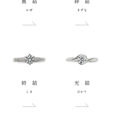
風 結
絆 結
かぜ
きずな
時 結
光 結
とき
ひかり