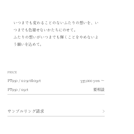
いつまでも変わることのないふたりの想いを、い
つまでも色褪せないかたちにのせて。
ふたりの想いがいつまでも輝くことをやめないよ
う願いを込めて。
PRICE
～
PT950 / 0.25ct&0.3ct
337,000 yen
要相談
PT950 / 0.5ct
サンプルリング請求